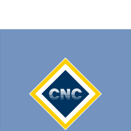
を
表
示