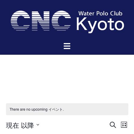
コ
ン
テ
ン
ツ
へ
ス
キ
ッ
プ
There are no upcoming イベント.
イ
イ
現在 以降
検
リ
ベ
索
ベ
日
ス