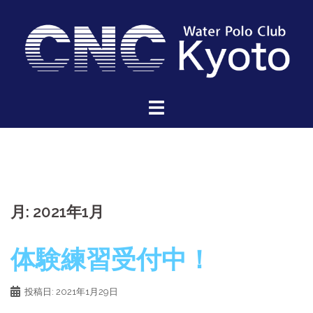
コ
ン
テ
ン
ツ
へ
ス
キ
ッ
プ
月:
2021年1月
体験練習受付中！
投稿日:
2021年1月29日