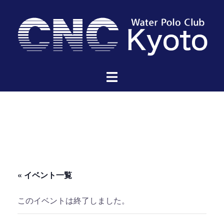
コ
ン
テ
ン
ツ
へ
ス
キ
ッ
プ
« イベント一覧
このイベントは終了しました。