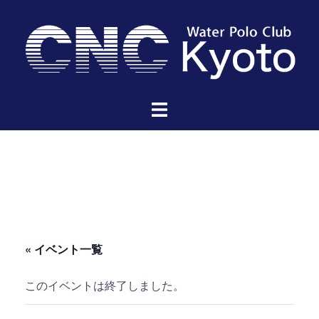
コ
ン
テ
ン
ツ
へ
ス
キ
ッ
プ
« イベント一覧
このイベントは終了しました。